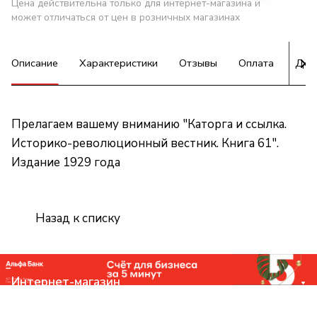
Цена действительна только для интернет-магазина и
может отличаться от цен в розничных магазинах
Описание
Характеристики
Отзывы
Оплата
Дос
Прелагаем вашему вниманию "Каторга и ссылка.
Историко-революционный вестник. Книга 61".
Издание 1929 года
Назад к списку
Интернет-магазин
Компания