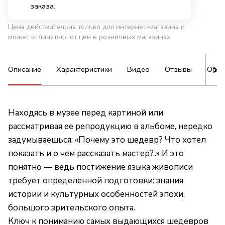
заказа.
Цена действительна только для интернет-магазина и
может отличаться от цен в розничных магазинах
Описание
Характеристики
Видео
Отзывы
Опла
Находясь в музее перед картиной или
рассматривая ее репродукцию в альбоме, нередко
задумываешься: «Почему это шедевр? Что хотел
показать и о чем рассказать мастер?..» И это
понятно — ведь постижение языка живописи
требует определенной подготовки: знания
истории и культурных особенностей эпохи,
большого зрительского опыта.
Ключ к пониманию самых выдающихся шедевров