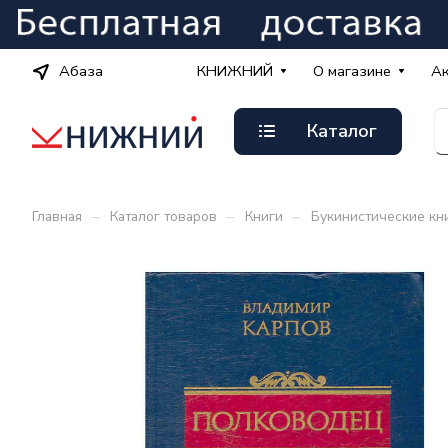
Абаза
КНИЖНИЙ
О магазине
А
Каталог
–
–
–
Главная
Каталог товаров
Книги
Букинистические кн