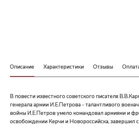
Описание
Характеристики
Отзывы
Оплат
В повести известного советского писателя В.В.Ка
генерала армии И.Е.Петрова - талантливого воена
войны И.Е.Петров умело командовал армиями и фр
освобождении Керчи и Новороссийска, завершил сво