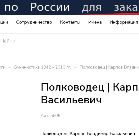
кции
Сотрудничество
Контакты
Имена
Информация
–
–
иги
Букинистика 1942 - 2010 гг.
Полководец | Карпов Влади
Полководец | Кар
Васильевич
Арт.
5605
Полководец, Карпов Владимир Васильевич