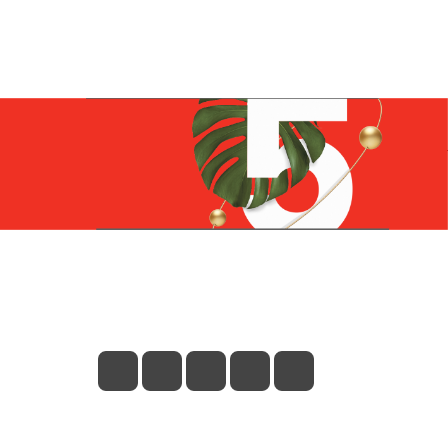
Контакты
+7 (831) 266-0321
info@knizhniy.com