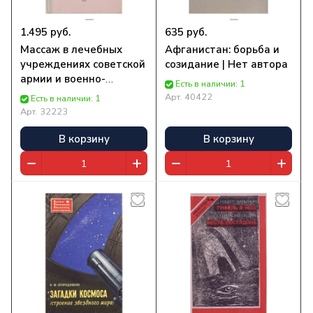
1.495 руб.
635 руб.
Массаж в лечебных
Афганистан: борьба и
учреждениях советской
созидание | Нет автора
армии и военно-
Есть в наличии: 1
морского флота | Нет
Арт.
40422
Есть в наличии: 1
автора
Арт.
32223
В корзину
В корзину