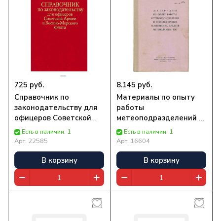
725 руб.
8.145 руб.
Справочник по
Материалы по опыту
законодательству для
работы
офицеров Советской
метеоподразделений и
Армии и Военно-
использованию
Есть в наличии: 1
Есть в наличии: 1
Морского флота | Нет
технических средств
Арт.
22585
Арт.
16604
автора
метеослужбы ВВС | Нет
автора
В корзину
В корзину