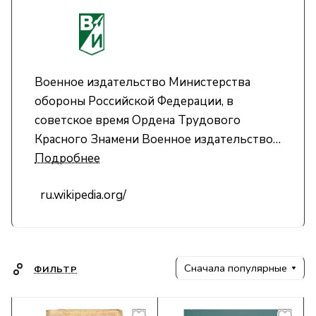
Военное издательство Министерства
обороны Российской Федерации, в
советское время Ордена Трудового
Красного Знамени Военное издательство
Министерства обороны СССР — одно из
Подробнее
старейших и крупнейших в СССР и России
ru.wikipedia.org/
государственных издательств.
Сначала популярные
ФИЛЬТР