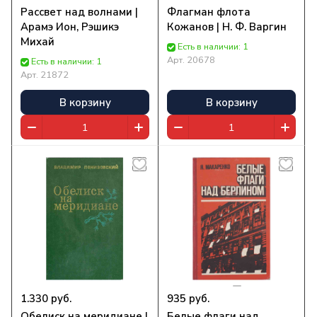
Рассвет над волнами |
Флагман флота
Арамэ Ион, Рэшикэ
Кожанов | Н. Ф. Варгин
Михай
Есть в наличии: 1
Арт.
20678
Есть в наличии: 1
Арт.
21872
В корзину
В корзину
1.330 руб.
935 руб.
Обелиск на меридиане |
Белые флаги над