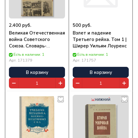
2.400 руб.
500 руб.
Великая Отечественная
Взлет и падение
война Советского
Третьего рейха. Том 1 |
Союза. Словарь-
Ширер Уильям Лоуренс
справочник | Редакция
Есть в наличии: 1
Есть в наличии: 1
журнала
Арт.
171379
Арт.
171757
В корзину
В корзину