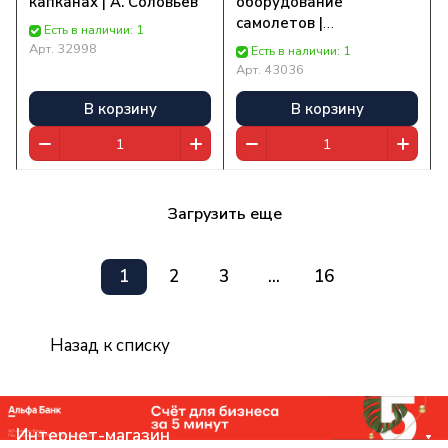
капканах | А. Соловьев
оборудование
самолетов |
Есть в наличии: 1
Константинов В. Д.
Арт.
32998
Есть в наличии: 1
Арт.
43036
В корзину
В корзину
Загрузить еще
1
2
3
...
16
Назад к списку
Интернет-магазин