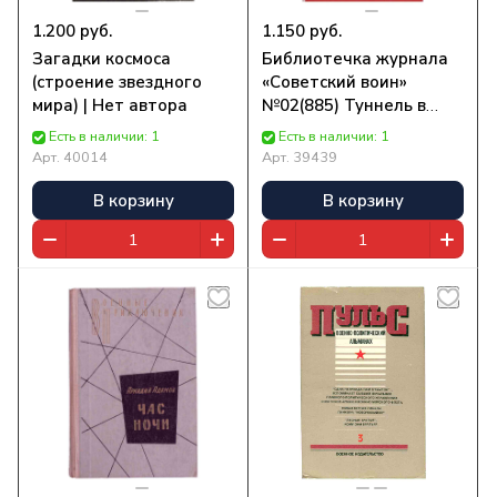
1.200 руб.
1.150 руб.
Загадки космоса
Библиотечка журнала
(строение звездного
«Советский воин»
мира) | Нет автора
№02(885) Туннель в
небе. Месть Посейдона
Есть в наличии: 1
Есть в наличии: 1
Арт.
40014
Арт.
39439
В корзину
В корзину