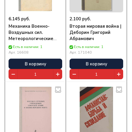
6.145 руб.
2.100 руб.
Механика Военно-
Вторая мировая война |
Воздушных сил.
Деборин Григорий
Метеорологические
Абрамович
приборы и методы
Есть в наличии: 1
Есть в наличии: 1
наблюдения за погодой
Арт.
16608
Арт.
171040
| Нет автора
В корзину
В корзину