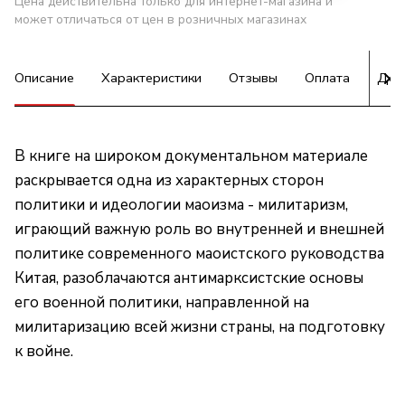
Цена действительна только для интернет-магазина и
может отличаться от цен в розничных магазинах
Описание
Характеристики
Отзывы
Оплата
Дос
В книге на широком документальном материале
раскрывается одна из характерных сторон
политики и идеологии маоизма - милитаризм,
играющий важную роль во внутренней и внешней
политике современного маоистского руководства
Китая, разоблачаются антимарксистские основы
его военной политики, направленной на
милитаризацию всей жизни страны, на подготовку
к войне.