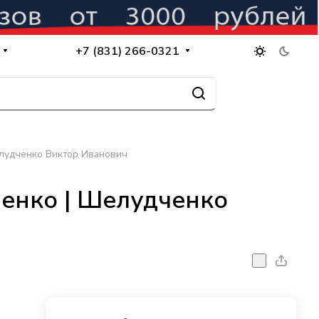
+7 (831) 266-0321
лудченко Виктор Иванович
енко | Шелудченко