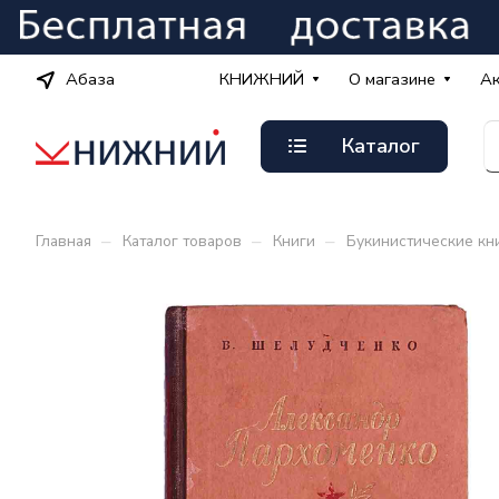
Абаза
КНИЖНИЙ
О магазине
А
Каталог
–
–
–
Главная
Каталог товаров
Книги
Букинистические кн