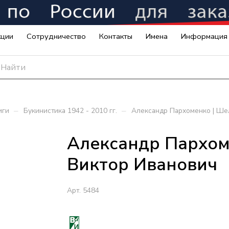
кции
Сотрудничество
Контакты
Имена
Информация
–
–
иги
Букинистика 1942 - 2010 гг.
Александр Пархоменко | Ше
Александр Пархом
Виктор Иванович
Арт.
5484