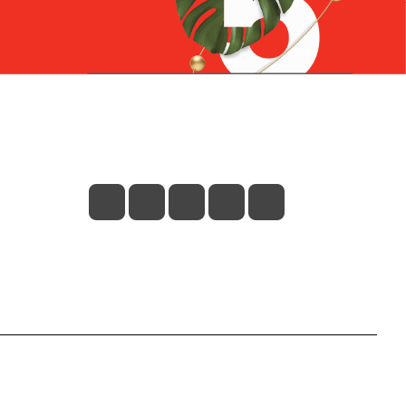
Контакты
+7 (831) 266-0321
info@knizhniy.com