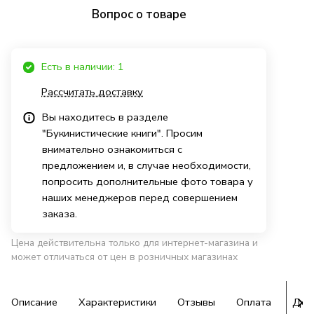
Вопрос о товаре
Есть в наличии: 1
Рассчитать доставку
Вы находитесь в разделе
"Букинистические книги". Просим
внимательно ознакомиться с
предложением и, в случае необходимости,
попросить дополнительные фото товара у
наших менеджеров перед совершением
заказа.
Цена действительна только для интернет-магазина и
может отличаться от цен в розничных магазинах
Описание
Характеристики
Отзывы
Оплата
Дос