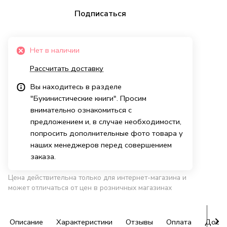
Подписаться
Нет в наличии
Рассчитать доставку
Вы находитесь в разделе
"Букинистические книги". Просим
внимательно ознакомиться с
предложением и, в случае необходимости,
попросить дополнительные фото товара у
наших менеджеров перед совершением
заказа.
Цена действительна только для интернет-магазина и
может отличаться от цен в розничных магазинах
Описание
Характеристики
Отзывы
Оплата
Доста