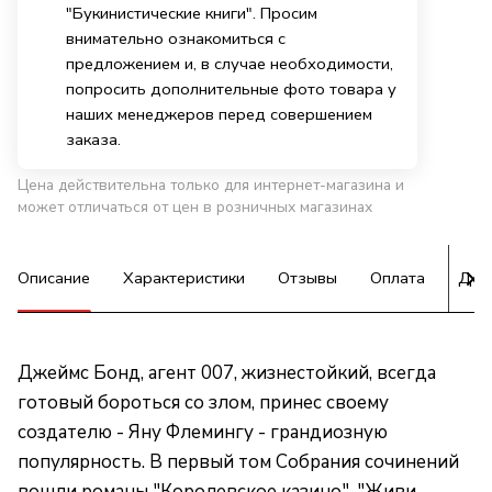
"Букинистические книги". Просим
внимательно ознакомиться с
предложением и, в случае необходимости,
попросить дополнительные фото товара у
наших менеджеров перед совершением
заказа.
Цена действительна только для интернет-магазина и
может отличаться от цен в розничных магазинах
Описание
Характеристики
Отзывы
Оплата
Дос
Джеймс Бонд, агент 007, жизнестойкий, всегда
готовый бороться со злом, принес своему
создателю - Яну Флемингу - грандиозную
популярность. В первый том Собрания сочинений
вошли романы "Королевское казино", "Живи -