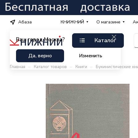
Абаза
КНИЖНИЙ
О магазине
А
Ваш город
Москва?
Каталог
Да, верно
Изменить
–
–
–
Главная
Каталог товаров
Книги
Букинистические кн