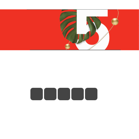
Контакты
+7 (831) 266-0321
info@knizhniy.com