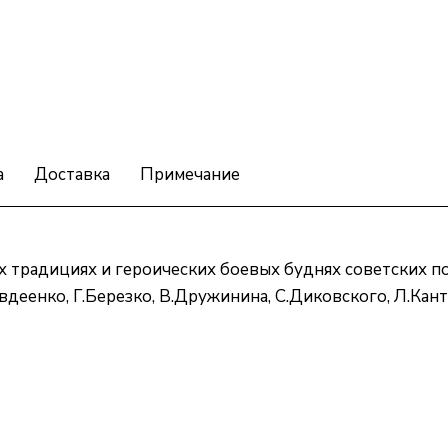
а
Доставка
Примечание
х традициях и героических боевых буднях советских п
деенко, Г.Березко, В.Дружинина, С.Диковского, Л.Кан