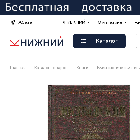
Абаза
КНИЖНИЙ
О магазине
А
Каталог
–
–
–
Главная
Каталог товаров
Книги
Букинистические кн