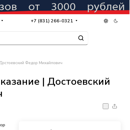
+7 (831) 266-0321
| Достоевский Федор Михайлович
казание | Достоевский
ч
дор