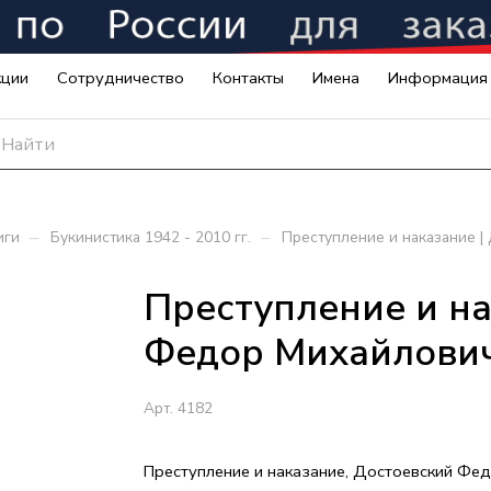
кции
Сотрудничество
Контакты
Имена
Информация
–
–
иги
Букинистика 1942 - 2010 гг.
Преступление и наказание 
Преступление и на
Федор Михайлови
Арт.
4182
Преступление и наказание, Достоевский Фе