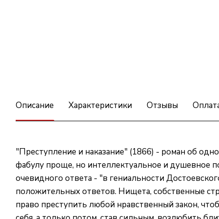
Описание
Характеристики
Отзывы
Оплат
"Преступление и наказание" (1866) - роман об од
фабулу проще, но интеллектуальное и душевное пот
очевидного ответа - "в гениальности Достоевског
положительных ответов. Нищета, собственные стра
право преступить любой нравственный закон, что
себя, а только потом, став сильным, возлюбить бл