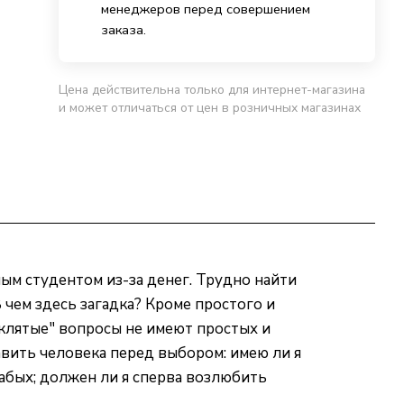
менеджеров перед совершением
заказа.
Цена действительна только для интернет-магазина
и может отличаться от цен в розничных магазинах
ым студентом из-за денег. Трудно найти
 чем здесь загадка? Кроме простого и
оклятые" вопросы не имеют простых и
авить человека перед выбором: имею ли я
абых; должен ли я сперва возлюбить