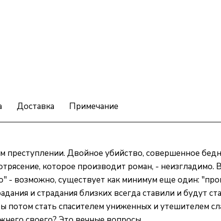
а
Доставка
Примечание
ном преступлении. Двойное убийство, совершенное бедн
рясение, которое производит роман, - неизгладимо. В
о" - возможно, существует как минимум еще один: "пр
дания и страдания близких всегда ставили и будут ст
бы потом стать спасителем униженных и утешителем сл
ижнего своего? Это вечные вопросы.