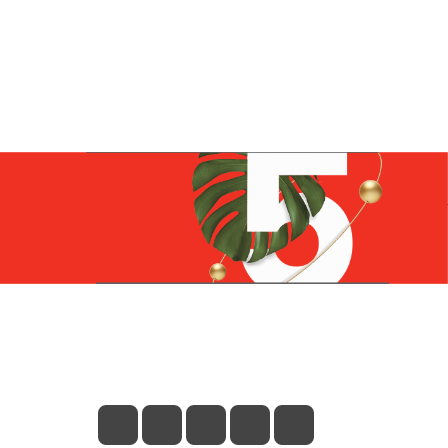
Контакты
+7 (831) 266-0321
info@knizhniy.com