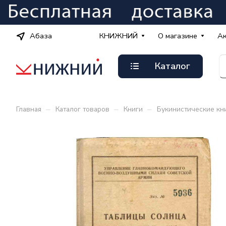
Абаза
КНИЖНИЙ
О магазине
А
Каталог
–
–
–
Главная
Каталог товаров
Книги
Букинистические кн