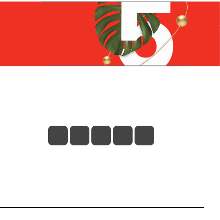
Контакты
+7 (831) 266-0321
info@knizhniy.com