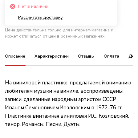
Нет в наличии
Рассчитать доставку
Цена действительна только для интернет-магазина и
может отличаться от цен в розничных магазинах
Описание
Характеристики
Отзывы
Оплата
Дос
На виниловой пластинке, предлагаемой вниманию
любителям музыки на виниле, воспроизведены
записи, сделанные народным артистом СССР
Иваном Семеновичем Козловским в 1972-76 гг.
Пластинка винтажная виниловая И.С. Козловский,
тенор. Романсы. Песни. Дуэты.