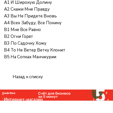
A1 И Широкую Долину
A2 Скажи Мне Правду
A3 Вы Не Придете Вновь
A4 Всех Забуду, Все Покину
B1 Мне Все Равно
B2 Огни Горят
B3 По Садочку Хожу
B4 То Не Ветер Ветку Клонит
B5 На Сопках Манчжурии
Назад к списку
Интернет-магазин
Компания