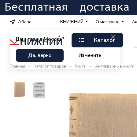
Абаза
КНИЖНИЙ
О магазине
А
Ваш город
Москва?
Каталог
Да, верно
Изменить
–
–
–
Главная
Каталог товаров
Книги
Антикварные книги