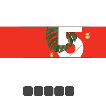
Контакты
+7 (831) 266-0321
info@knizhniy.com