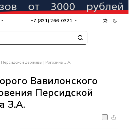
+7 (831) 266-0321
 Персидской державы | Рогозина З.А.
торого Вавилонского
новения Персидской
 З.А.