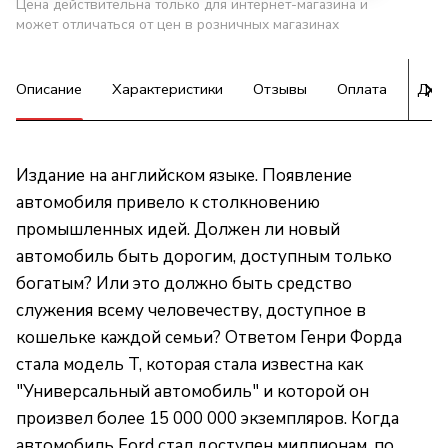
Цена действительна только для интернет-магазина и
может отличаться от цен в розничных магазинах
Описание
Характеристики
Отзывы
Оплата
Дос
Издание на английском языке. Появление
автомобиля привело к столкновению
промышленных идей. Должен ли новый
автомобиль быть дорогим, доступным только
богатым? Или это должно быть средство
служения всему человечеству, доступное в
кошельке каждой семьи? Ответом Генри Форда
стала модель T, которая стала известна как
"Универсальный автомобиль" и которой он
произвел более 15 000 000 экземпляров. Когда
автомобиль Ford стал доступен миллионам, по