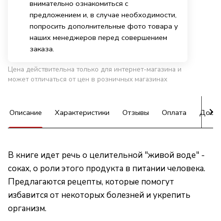
внимательно ознакомиться с
предложением и, в случае необходимости,
попросить дополнительные фото товара у
наших менеджеров перед совершением
заказа.
Цена действительна только для интернет-магазина и
может отличаться от цен в розничных магазинах
Описание
Характеристики
Отзывы
Оплата
Доста
В книге идет речь о целительной "живой воде" -
соках, о роли этого продукта в питании человека.
Предлагаются рецепты, которые помогут
избавится от некоторых болезней и укрепить
организм.