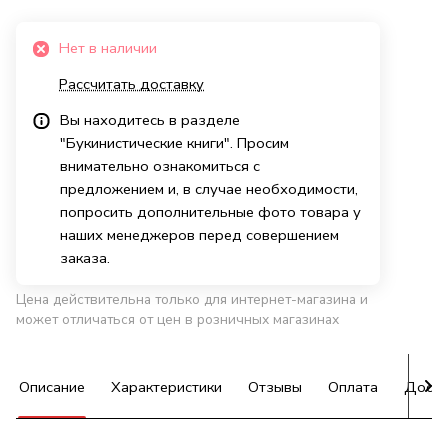
Нет в наличии
Рассчитать доставку
Вы находитесь в разделе
"Букинистические книги". Просим
внимательно ознакомиться с
предложением и, в случае необходимости,
попросить дополнительные фото товара у
наших менеджеров перед совершением
заказа.
Цена действительна только для интернет-магазина и
может отличаться от цен в розничных магазинах
Описание
Характеристики
Отзывы
Оплата
Доста