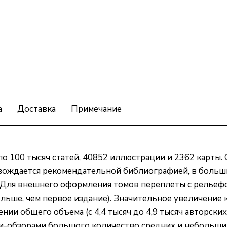
а
Доставка
Примечание
 100 тысяч статей, 40852 иллюстрации и 2362 карты. 
овождается рекомендательной библиографией, в больши
. Для внешнего оформления томов переплеты с рельефо
ольше, чем первое издание). Значительное увеличение к
нии общего объема (с 4,4 тысяч до 4,9 тысяч авторски
и-обзорами большого количество средних и небольших