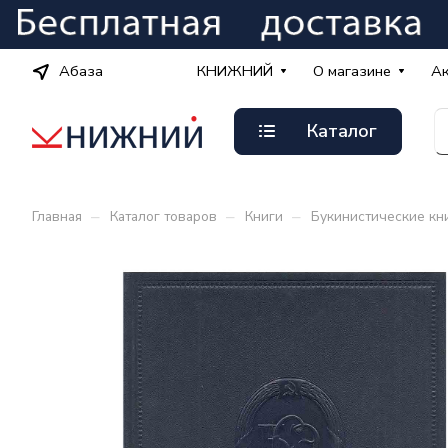
Абаза
КНИЖНИЙ
О магазине
А
Каталог
–
–
–
Главная
Каталог товаров
Книги
Букинистические кн