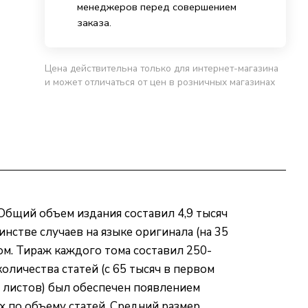
менеджеров перед совершением
заказа.
Цена действительна только для интернет-магазина
и может отличаться от цен в розничных магазинах
Общий объем издания составил 4,9 тысяч
нстве случаев на языке оригинала (на 35
м. Тираж каждого тома составил 250-
оличества статей (с 65 тысяч в первом
х листов) был обеспечен появлением
 по объему статей. Средний размер