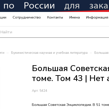
кции
Сотрудничество
Контакты
Имена
Информация
–
–
иги
Букинистическая научная и учебная литература
Большая 
Большая Советская
томе. Том 43 | Нет
Арт.
5424
Большая Советская Энциклопедия. В 51 томе