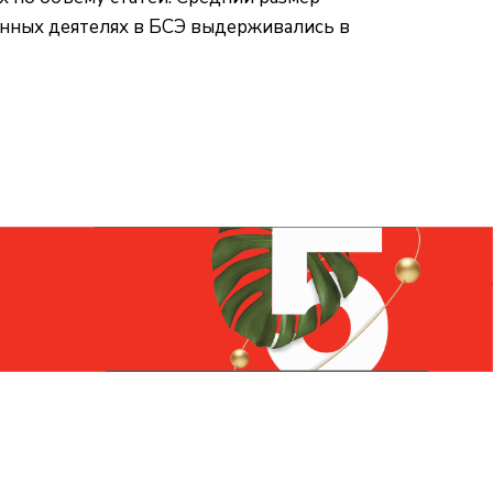
венных деятелях в БСЭ выдерживались в
Контакты
+7 (831) 266-0321
info@knizhniy.com