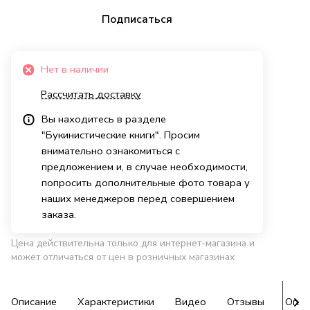
Подписаться
Нет в наличии
Рассчитать доставку
Вы находитесь в разделе
"Букинистические книги". Просим
внимательно ознакомиться с
предложением и, в случае необходимости,
попросить дополнительные фото товара у
наших менеджеров перед совершением
заказа.
Цена действительна только для интернет-магазина и
может отличаться от цен в розничных магазинах
Описание
Характеристики
Видео
Отзывы
Опла