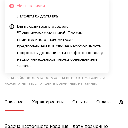
Нет в наличии
Рассчитать доставку
Вы находитесь в разделе
"Букинистические книги". Просим
внимательно ознакомиться с
предложением и, в случае необходимости,
попросить дополнительные фото товара у
наших менеджеров перед совершением
заказа.
Цена действительна только для интернет-магазина и
может отличаться от цен в розничных магазинах
Описание
Характеристики
Отзывы
Оплата
Дос
Задача настоящего издания - дать возможно