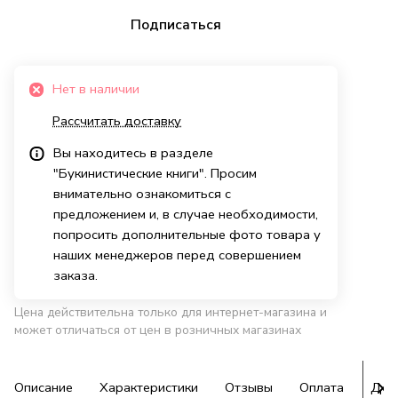
Подписаться
Нет в наличии
Рассчитать доставку
Вы находитесь в разделе
"Букинистические книги". Просим
внимательно ознакомиться с
предложением и, в случае необходимости,
попросить дополнительные фото товара у
наших менеджеров перед совершением
заказа.
Цена действительна только для интернет-магазина и
может отличаться от цен в розничных магазинах
Описание
Характеристики
Отзывы
Оплата
Дос