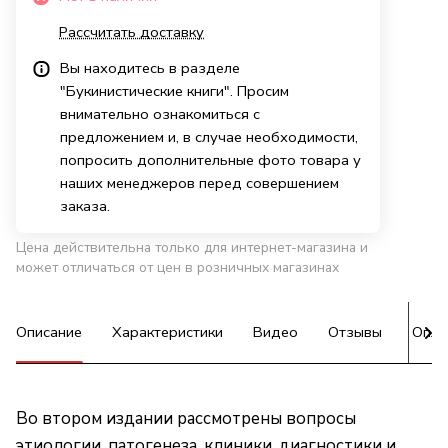
Рассчитать доставку
Вы находитесь в разделе
"Букинистические книги". Просим
внимательно ознакомиться с
предложением и, в случае необходимости,
попросить дополнительные фото товара у
наших менеджеров перед совершением
заказа.
Цена действительна только для интернет-магазина и
может отличаться от цен в розничных магазинах
Описание
Характеристики
Видео
Отзывы
Опла
Во втором издании рассмотрены вопросы
этиологии, патогенеза, клиники, диагностики и