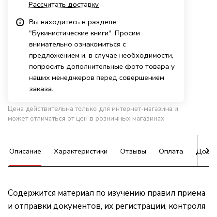
Рассчитать доставку
Вы находитесь в разделе
"Букинистические книги". Просим
внимательно ознакомиться с
предложением и, в случае необходимости,
попросить дополнительные фото товара у
наших менеджеров перед совершением
заказа.
Цена действительна только для интернет-магазина и
может отличаться от цен в розничных магазинах
Описание
Характеристики
Отзывы
Оплата
Доста
Содержится материал по изучению правил приема
и отправки документов, их регистрации, контроля