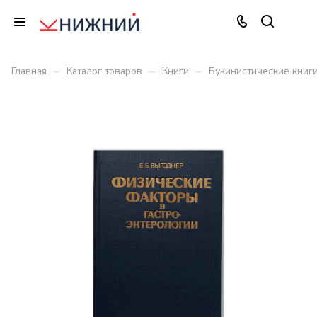
–
–
–
Главная
Каталог товаров
Книги
Букинистические книг