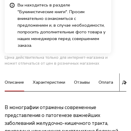
Вы находитесь в разделе
"Букинистические книги". Просим
внимательно ознакомиться с
предложением и, в случае необходимости,
попросить дополнительные фото товара у
наших менеджеров перед совершением
заказа.
Цена действительна только для интернет-магазина и
может отличаться от цен в розничных магазинах
Описание
Характеристики
Отзывы
Оплата
Дос
В монографии отражены современные
представления о патогенезе важнейших
заболеваний желудочно-кишечного тракта,