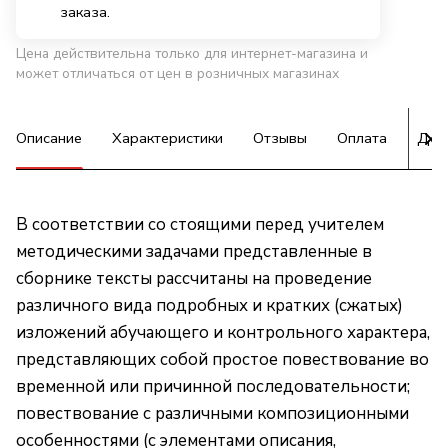
заказа.
Цена действительна только для интернет-магазина и
может отличаться от цен в розничных магазинах
Описание
Характеристики
Отзывы
Оплата
Дос
В соответствии со стоящими перед учителем
методическими задачами представленные в
сборнике тексты рассчитаны на проведение
различного вида подробных и кратких (сжатых)
изложений абучающего и контрольного характера,
представляющих собой простое повествование во
временной или причинной последовательности;
повествование с различными композиционными
особенностями (с элементами описания,