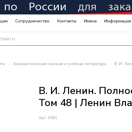
кции
Сотрудничество
Контакты
Имена
Информация
–
–
иги
Букинистическая научная и учебная литература
В. И. Ле
В. И. Ленин. Полн
Том 48 | Ленин Вл
Арт.
4581