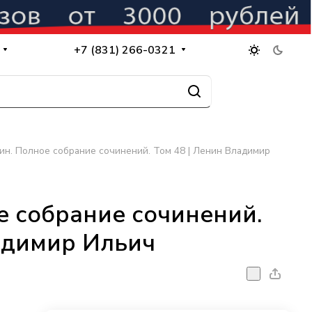
+7 (831) 266-0321
нин. Полное собрание сочинений. Том 48 | Ленин Владимир
ое собрание сочинений.
адимир Ильич