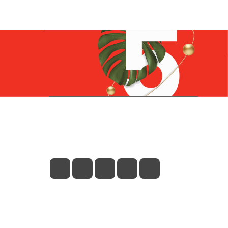
Контакты
+7 (831) 266-0321
info@knizhniy.com