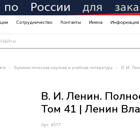
кции
Сотрудничество
Контакты
Имена
Информация
–
–
иги
Букинистическая научная и учебная литература
В. И. Ле
В. И. Ленин. Полн
Том 41 | Ленин Вл
Арт.
4577