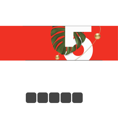
Контакты
+7 (831) 266-0321
info@knizhniy.com