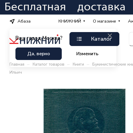
Абаза
КНИЖНИЙ
О магазине
А
Ваш город
Москва?
Каталог
Да, верно
Изменить
–
–
–
Главная
Каталог товаров
Книги
Букинистические кн
Ильич