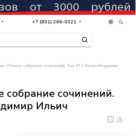
+7 (831) 266-0321
нин. Полное собрание сочинений. Том 41 | Ленин Владимир
ое собрание сочинений.
адимир Ильич