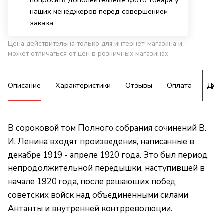
попросить дополнительные фото товара у
наших менеджеров перед совершением
заказа.
Цена действительна только для интернет-магазина и
может отличаться от цен в розничных магазинах
Описание
Характеристики
Отзывы
Оплата
Дос
В сороковой том Полного собрания сочинений В.
И. Ленина входят произведения, написанные в
декабре 1919 - апреле 1920 года. Это был период
непродолжительной передышки, наступившей в
начале 1920 года, после решающих побед
советских войск над объединенными силами
Антанты и внутренней контрреволюции.