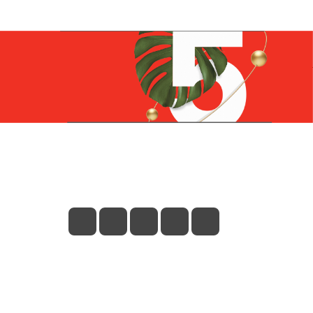
Контакты
+7 (831) 266-0321
info@knizhniy.com