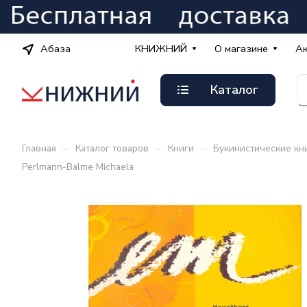
Абаза
КНИЖНИЙ
О магазине
А
Каталог
–
–
–
Главная
Каталог товаров
Книги
Букинистические кн
Perlmann-Balme Michaela