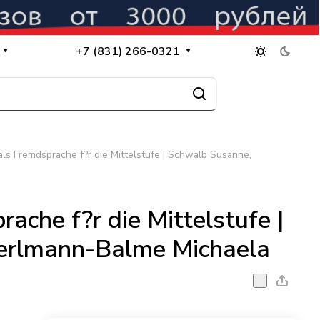
+7 (831) 266-0321
ls Fremdsprache f?r die Mittelstufe | Schwalb Susanne,
ache f?r die Mittelstufe |
erlmann-Balme Michaela