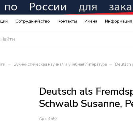
кции
Сотрудничество
Контакты
Имена
Информация
–
–
иги
Букинистическая научная и учебная литература
Deutsch a
Deutsch als Fremdspr
Schwalb Susanne, P
Арт.
4553