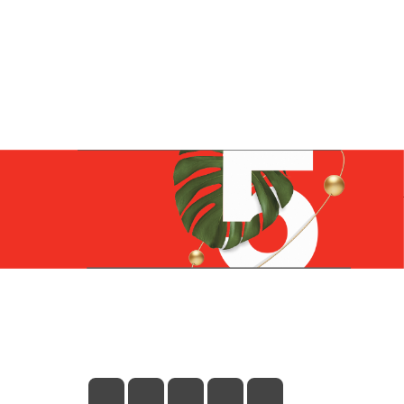
Контакты
+7 (831) 266-0321
info@knizhniy.com