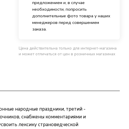
предложением и, в случае
необходимости, попросить
дополнительные фото товара у наших
менеджеров перед совершением
заказа.
Цена действительна только для интернет-магазина
и может отличаться от цен в розничных магазинах
онные народные праздники, третий -
точников, снабжены комментариями и
усвоить лексику страноведческой