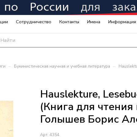
кции
Сотрудничество
Контакты
Имена
Информация
–
–
иги
Букинистическая научная и учебная литература
Hauslekt
Hauslekture, Leseb
(Книга для чтения
Голышев Борис Ал
Арт.
4354