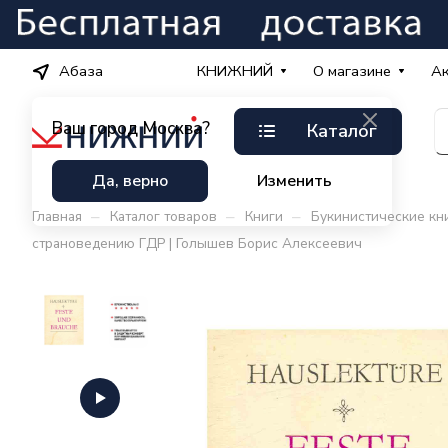
Абаза
КНИЖНИЙ
О магазине
А
Ваш город
Москва?
Каталог
Да, верно
Изменить
–
–
–
Главная
Каталог товаров
Книги
Букинистические кн
страноведению ГДР | Голышев Борис Алексеевич