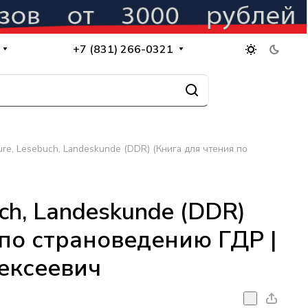
+7 (831) 266-0321
ure, Lesebuch, Landeskunde (DDR) (Книга для чтения по
uch, Landeskunde (DDR)
 по страноведению ГДР |
ексеевич