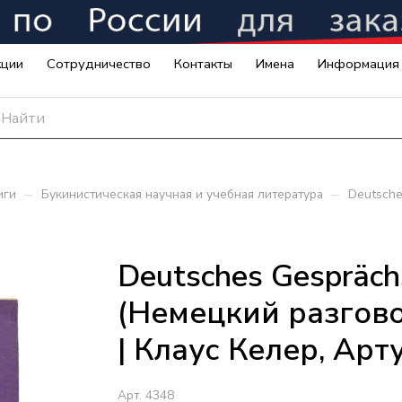
кции
Сотрудничество
Контакты
Имена
Информация
–
–
иги
Букинистическая научная и учебная литература
Deutsche
Deutsches Gespräch
(Немецкий разгово
| Клаус Келер, Ар
Арт.
4348