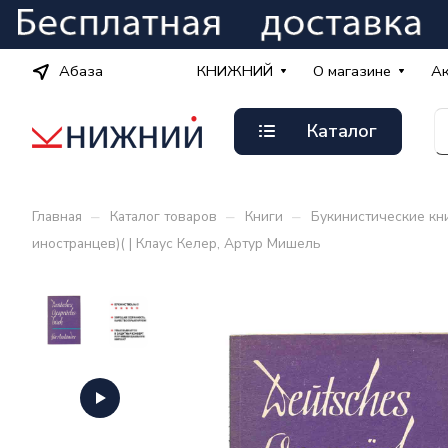
Абаза
КНИЖНИЙ
О магазине
А
Каталог
–
–
–
Главная
Каталог товаров
Книги
Букинистические кн
иностранцев)( | Клаус Келер, Артур Мишель