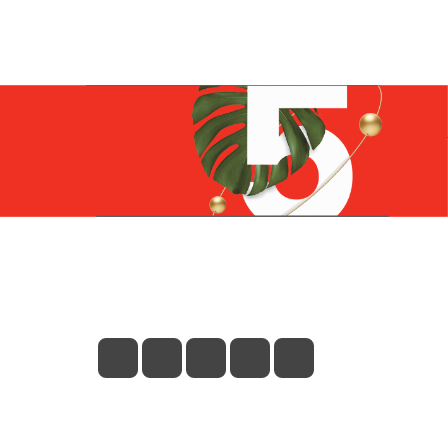
Контакты
+7 (831) 266-0321
info@knizhniy.com