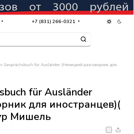
+7 (831) 266-0321
s Gesprächsbuch für Ausländer (Немецкий разговорник для
sbuch für Ausländer
рник для иностранцев)(
тур Мишель