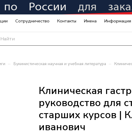
кции
Сотрудничество
Контакты
Имена
Информация
–
–
иги
Букинистическая научная и учебная литература
Клиничес
Клиническая гастр
руководство для с
старших курсов | 
иванович