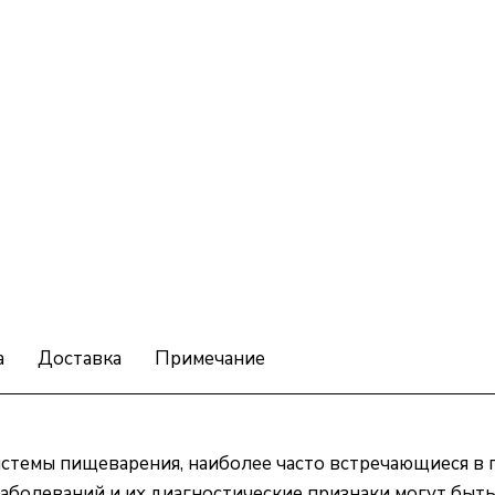
а
Доставка
Примечание
истемы пищеварения, наиболее часто встречающиеся в 
аболеваний и их диагностические признаки могут быт