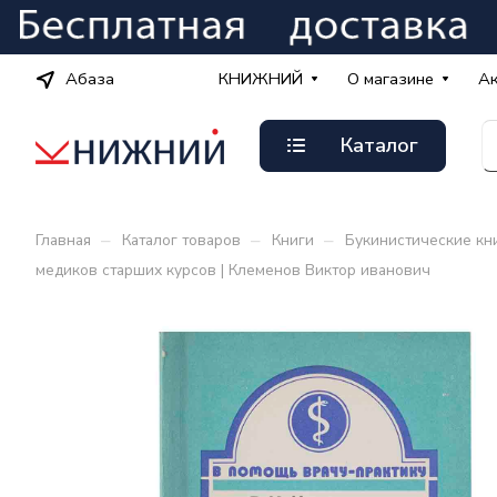
Абаза
КНИЖНИЙ
О магазине
А
Каталог
–
–
–
Главная
Каталог товаров
Книги
Букинистические кн
медиков старших курсов | Клеменов Виктор иванович