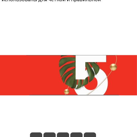
Контакты
+7 (831) 266-0321
info@knizhniy.com