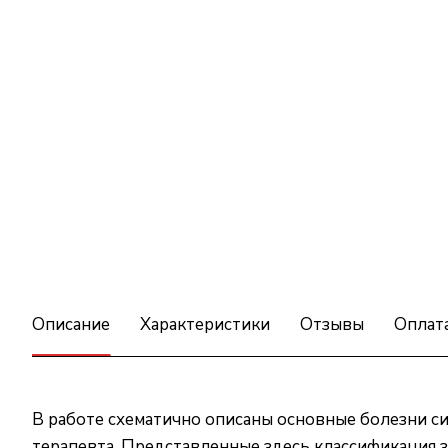
Описание
Характеристики
Отзывы
Оплат
В работе схематично описаны основные болезни с
терапевта. Представленные здесь классификация з