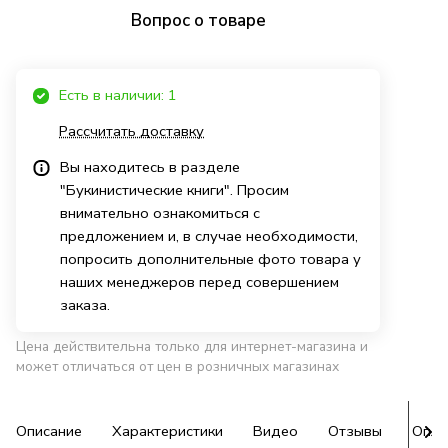
Вопрос о товаре
Есть в наличии: 1
Рассчитать доставку
Вы находитесь в разделе
"Букинистические книги". Просим
внимательно ознакомиться с
предложением и, в случае необходимости,
попросить дополнительные фото товара у
наших менеджеров перед совершением
заказа.
Цена действительна только для интернет-магазина и
может отличаться от цен в розничных магазинах
Описание
Характеристики
Видео
Отзывы
Опла