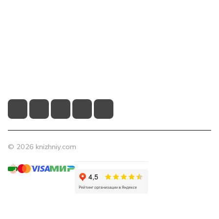
Компания
Помощь
Контакты
+7 (831) 266-0321
info@knizhniy.com
© 2026 knizhniy.com