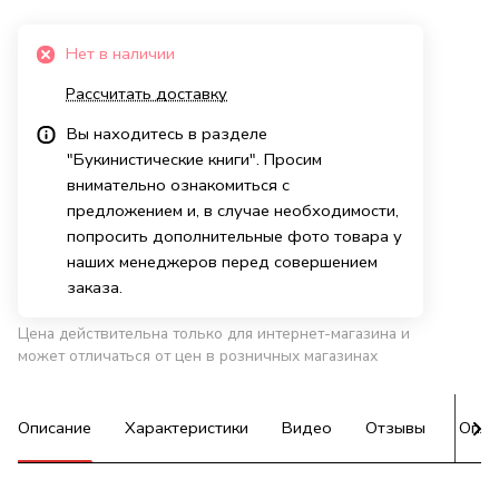
Нет в наличии
Рассчитать доставку
Вы находитесь в разделе
"Букинистические книги". Просим
внимательно ознакомиться с
предложением и, в случае необходимости,
попросить дополнительные фото товара у
наших менеджеров перед совершением
заказа.
Цена действительна только для интернет-магазина и
может отличаться от цен в розничных магазинах
Описание
Характеристики
Видео
Отзывы
Опла