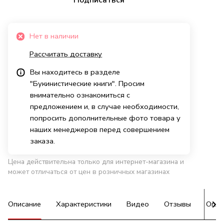
Нет в наличии
Рассчитать доставку
Вы находитесь в разделе
"Букинистические книги". Просим
внимательно ознакомиться с
предложением и, в случае необходимости,
попросить дополнительные фото товара у
наших менеджеров перед совершением
заказа.
Цена действительна только для интернет-магазина и
может отличаться от цен в розничных магазинах
Описание
Характеристики
Видео
Отзывы
Опла