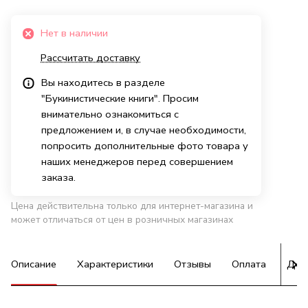
Нет в наличии
Рассчитать доставку
Вы находитесь в разделе
"Букинистические книги". Просим
внимательно ознакомиться с
предложением и, в случае необходимости,
попросить дополнительные фото товара у
наших менеджеров перед совершением
заказа.
Цена действительна только для интернет-магазина и
может отличаться от цен в розничных магазинах
Описание
Характеристики
Отзывы
Оплата
Дос