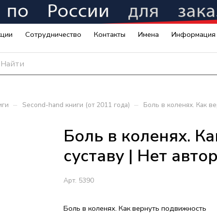
кции
Сотрудничество
Контакты
Имена
Информация
–
–
иги
Second-hand книги (от 2011 года)
Боль в коленях. Как в
Боль в коленях. К
суставу | Нет авто
Арт.
5390
Боль в коленях. Как вернуть подвижность