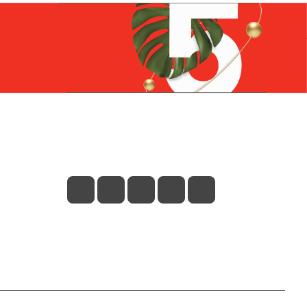
Контакты
+7 (831) 266-0321
info@knizhniy.com