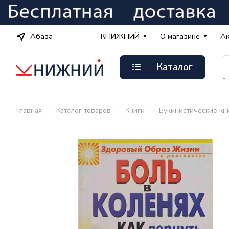
Абаза
КНИЖНИЙ
О магазине
А
Каталог
–
–
–
Главная
Каталог товаров
Книги
Букинистические кн