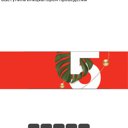
Контакты
+7 (831) 266-0321
info@knizhniy.com