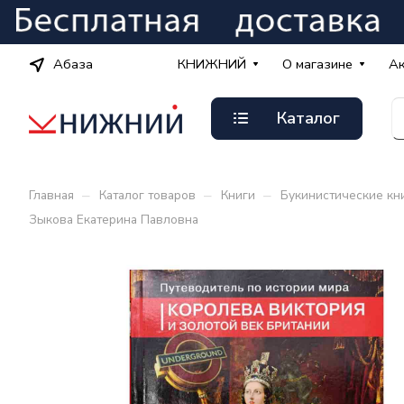
Абаза
КНИЖНИЙ
О магазине
А
Каталог
–
–
–
Главная
Каталог товаров
Книги
Букинистические кн
Зыкова Екатерина Павловна