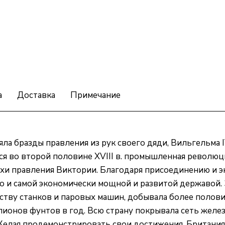
а
Доставка
Примечание
ла бразды правления из рук своего дяди, Вильгельма 
ся во второй половине XVIII в. промышленная револю
хи правления Виктории. Благодаря присоединению и 
но и самой экономически мощной и развитой державой.
дству станков и паровых машин, добывала более полов
лионов фунтов в год. Всю страну покрывала сеть желез
 Желая продемонстрировать свои достижения, Британи