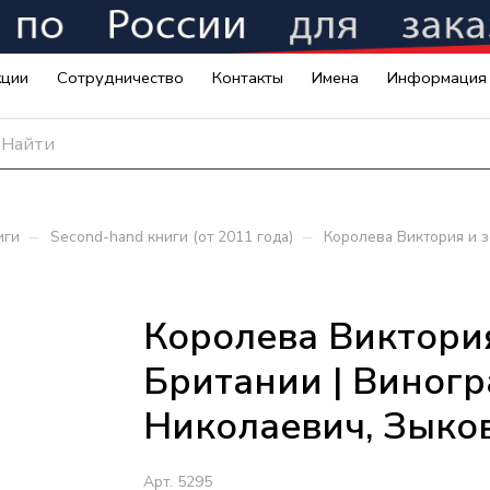
кции
Сотрудничество
Контакты
Имена
Информация
–
–
иги
Second-hand книги (от 2011 года)
Королева Виктория и з
Королева Виктория
Британии | Виног
Николаевич, Зыко
Арт.
5295