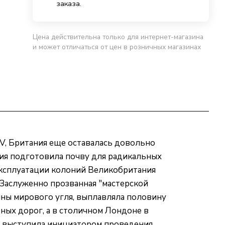
заказа.
Цена действительна только для интернет-магазина
и может отличаться от цен в розничных магазинах
IV, Британия еще оставалась довольно
ция подготовила почву для радикальных
эксплуатации колоний Великобритания
 Заслуженно прозванная "мастерской
ины мирового угля, выплавляла половину
ных дорог, а в столичном Лондоне в
я выступила инициатором проведения