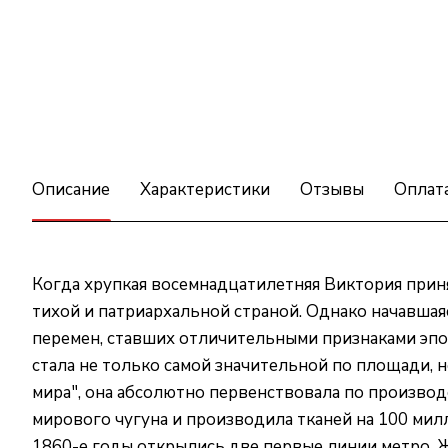
Описание
Характеристики
Отзывы
Оплат
Когда хрупкая восемнадцатилетняя Виктория приня
тихой и патриархальной страной. Однако начавшая
перемен, ставших отличительными признаками эпо
стала не только самой значительной по площади, 
мира", она абсолютно первенствовала по произво
мирового чугуна и производила тканей на 100 мил
1860-е годы открылись две первые линии метро.