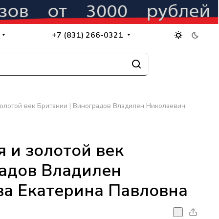
+7 (831) 266-0321
олотой век Британии | Виноградов Владилен Николаевич,
 и золотой век
радов Владилен
ва Екатерина Павловна