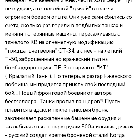
невероятное везение и живучесть, хотя секрет тут
не в удаче, а в спокойной "зрячей" отваге и
огромном боевом опыте. Они уже сами сбились со
счета, сколько раз горели в подбитых танках и
меняли потерянные машины, пересаживаясь с
тяжелого КВ на огнеметную модификацию
"тридцатьчетверки" ОТ-34, а с нее - на легкий
Т-50, заброшенный во вражеский тыл на
бомбардировщике ТБ-3 в варианте "КТ"
("Крылатый Танк"). Но теперь, в разгар Ржевского
побоища, им придется принять свой последний
бой… Новый фронтовой боевик от автора
бестселлера "Танки против панцеров"! Пусть
плавится в адском пекле танковая броня,
заклинивает раскаленные башенные орудия и
захлебываются от перегрузки 500-сильные дизеля
- русский солдат крепче броневой стали! Когда