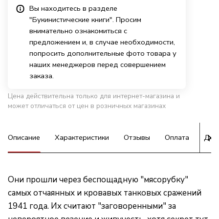
Вы находитесь в разделе
"Букинистические книги". Просим
внимательно ознакомиться с
предложением и, в случае необходимости,
попросить дополнительные фото товара у
наших менеджеров перед совершением
заказа.
Цена действительна только для интернет-магазина и
может отличаться от цен в розничных магазинах
Описание
Характеристики
Отзывы
Оплата
Дос
Они прошли через беспощадную "мясорубку"
самых отчаянных и кровавых танковых сражений
1941 года. Их считают "заговоренными" за