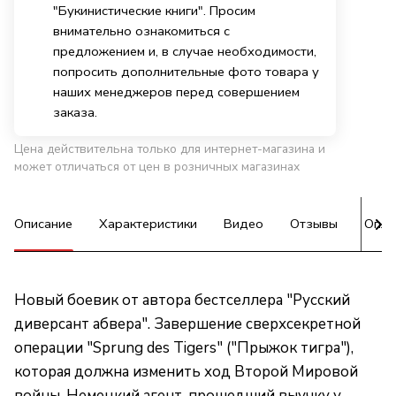
"Букинистические книги". Просим
внимательно ознакомиться с
предложением и, в случае необходимости,
попросить дополнительные фото товара у
наших менеджеров перед совершением
заказа.
Цена действительна только для интернет-магазина и
может отличаться от цен в розничных магазинах
Описание
Характеристики
Видео
Отзывы
Опла
Новый боевик от автора бестселлера "Русский
диверсант абвера". Завершение сверхсекретной
операции "Sprung des Tigers" ("Прыжок тигра"),
которая должна изменить ход Второй Мировой
войны. Немецкий агент, прошедший выучку у