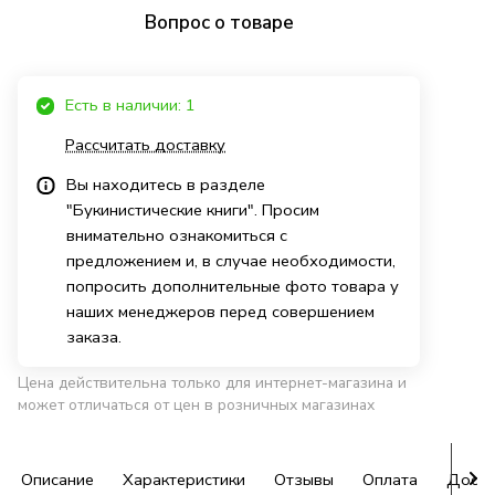
Вопрос о товаре
Есть в наличии: 1
Рассчитать доставку
Вы находитесь в разделе
"Букинистические книги". Просим
внимательно ознакомиться с
предложением и, в случае необходимости,
попросить дополнительные фото товара у
наших менеджеров перед совершением
заказа.
Цена действительна только для интернет-магазина и
может отличаться от цен в розничных магазинах
Описание
Характеристики
Отзывы
Оплата
Доста