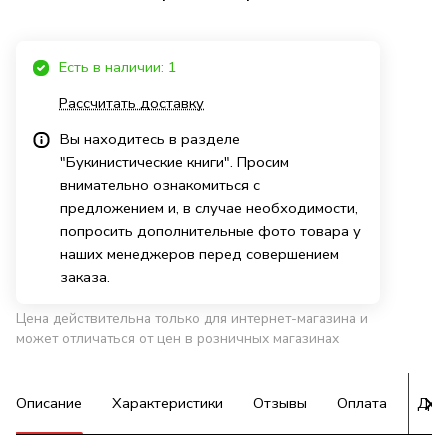
Есть в наличии: 1
Рассчитать доставку
Вы находитесь в разделе
"Букинистические книги". Просим
внимательно ознакомиться с
предложением и, в случае необходимости,
попросить дополнительные фото товара у
наших менеджеров перед совершением
заказа.
Цена действительна только для интернет-магазина и
может отличаться от цен в розничных магазинах
Описание
Характеристики
Отзывы
Оплата
Дос