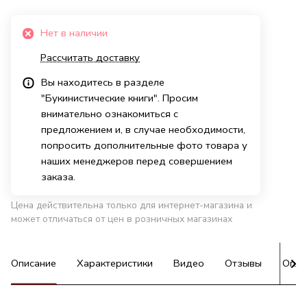
Нет в наличии
Рассчитать доставку
Вы находитесь в разделе
"Букинистические книги". Просим
внимательно ознакомиться с
предложением и, в случае необходимости,
попросить дополнительные фото товара у
наших менеджеров перед совершением
заказа.
Цена действительна только для интернет-магазина и
может отличаться от цен в розничных магазинах
Описание
Характеристики
Видео
Отзывы
Опла