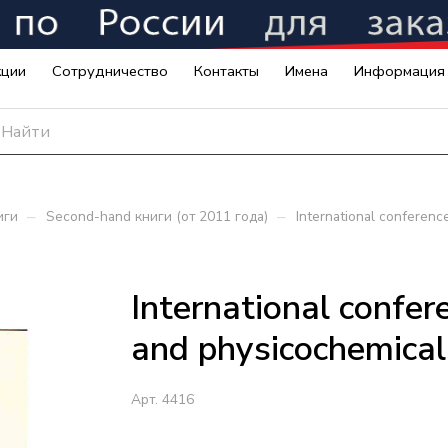
кции
Сотрудничество
Контакты
Имена
Информация
–
–
иги
Second-hand книги (от 2011 года)
International conferenc
International confer
and physicochemical
Арт.
4416