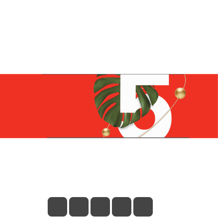
Контакты
+7 (831) 266-0321
info@knizhniy.com