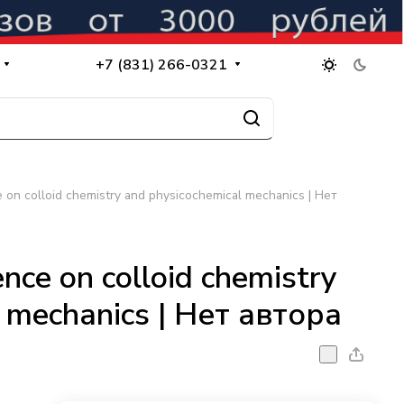
+7 (831) 266-0321
e on colloid chemistry and physicochemical mechanics | Нет
ence on colloid chemistry
 mechanics | Нет автора