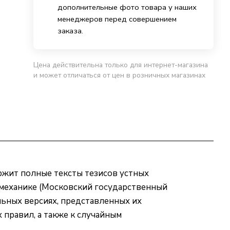
дополнительные фото товара у наших
менеджеров перед совершением
заказа.
Цена действительна только для интернет-магазина
и может отличаться от цен в розничных магазинах
ержит полные тексты тезисов устных
механике (Московский государственный
альных версиях, представленных их
правил, а также к случайным