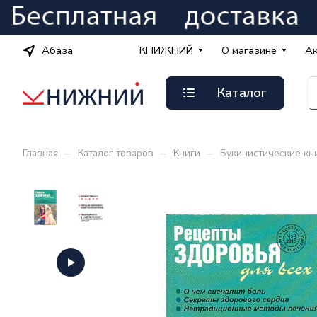
Абаза
КНИЖНИЙ
О магазине
А
Каталог
–
–
–
Главная
Каталог товаров
Книги
Букинистические кн