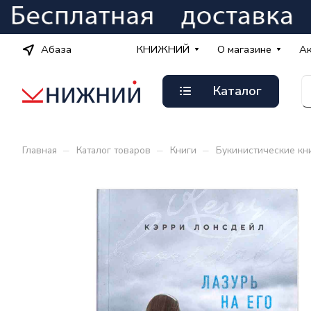
Абаза
КНИЖНИЙ
О магазине
А
Каталог
–
–
–
Главная
Каталог товаров
Книги
Букинистические кн