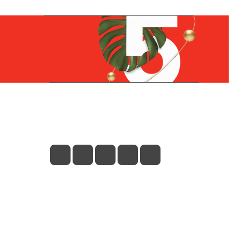
Контакты
+7 (831) 266-0321
info@knizhniy.com