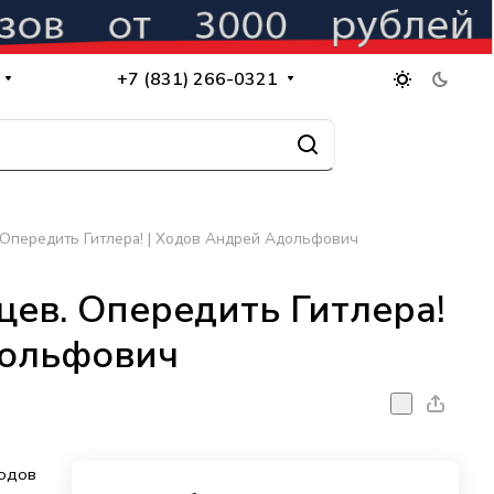
+7 (831) 266-0321
Опередить Гитлера! | Ходов Андрей Адольфович
ев. Опередить Гитлера!
дольфович
Ходов