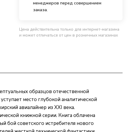
менеджеров перед совершением
заказа.
Цена действительна только для интернет-магазина
и может отличаться от цен в розничных магазинах
цептуальных образцов отечественной
 уступает место глубокой аналитической
рский авиалайнер из XXI века.
ической книжной серии. Книга облачена
й бой советского истребителя нового
телей жесткой технической фантастики,