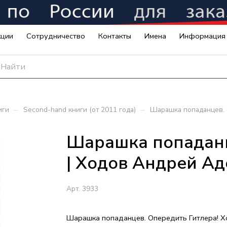
кции
Сотрудничество
Контакты
Имена
Информация
–
–
иги
Second-hand книги (от 2011 года)
Шарашка попаданцев. 
Шарашка попаданц
| Ходов Андрей А
Арт.
3933
Шарашка попаданцев. Опередить Гитлера! 