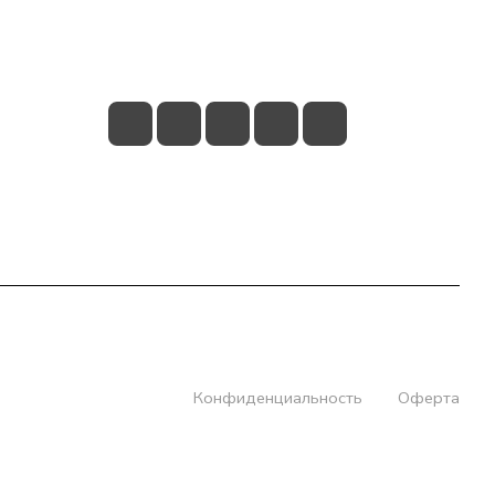
+7 (831) 266-0321
info@knizhniy.com
Конфиденциальность
Оферта