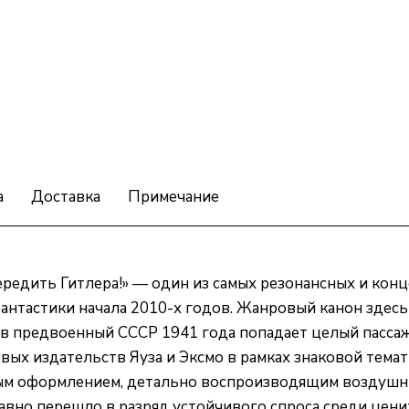
а
Доставка
Примечание
редить Гитлера!» — один из самых резонансных и кон
нтастики начала 2010-х годов. Жанровый канон здесь
в предвоенный СССР 1941 года попадает целый пассажи
ых издательств Яуза и Эксмо в рамках знаковой темат
вым оформлением, детально воспроизводящим воздушны
авно перешло в разряд устойчивого спроса среди цени