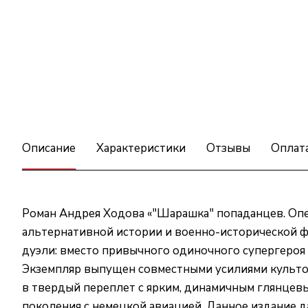
Описание
Характеристики
Отзывы
Оплат
Роман Андрея Ходова «"Шарашка" попаданцев. Опе
альтернативной истории и военно-исторической фа
дуэли: вместо привычного одиночного супергероя 
Экземпляр выпущен совместными усилиями культов
в твердый переплет с ярким, динамичным глянце
поколения с немецкой авиацией. Данное издание д