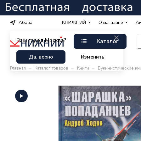
Абаза
КНИЖНИЙ
О магазине
А
Ваш город
Москва?
Каталог
Да, верно
Изменить
–
–
–
Главная
Каталог товаров
Книги
Букинистические кн