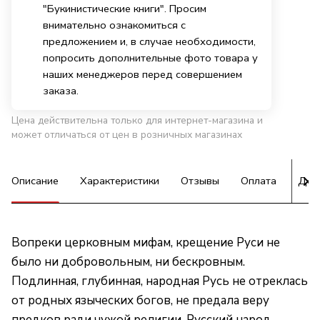
"Букинистические книги". Просим
внимательно ознакомиться с
предложением и, в случае необходимости,
попросить дополнительные фото товара у
наших менеджеров перед совершением
заказа.
Цена действительна только для интернет-магазина и
может отличаться от цен в розничных магазинах
Описание
Характеристики
Отзывы
Оплата
Дос
Вопреки церковным мифам, крещение Руси не
было ни добровольным, ни бескровным.
Подлинная, глубинная, народная Русь не отреклась
от родных языческих богов, не предала веру
предков ради чужой религии. Русский народ