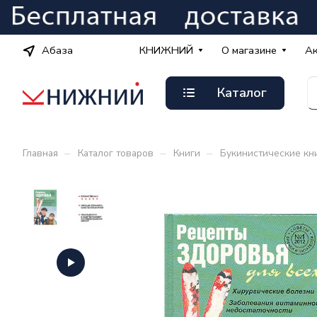
Абаза
КНИЖНИЙ
О магазине
А
Каталог
–
–
–
Главная
Каталог товаров
Книги
Букинистические кн