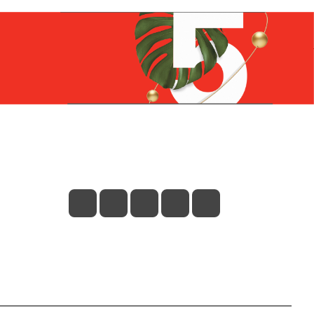
Контакты
+7 (831) 266-0321
info@knizhniy.com