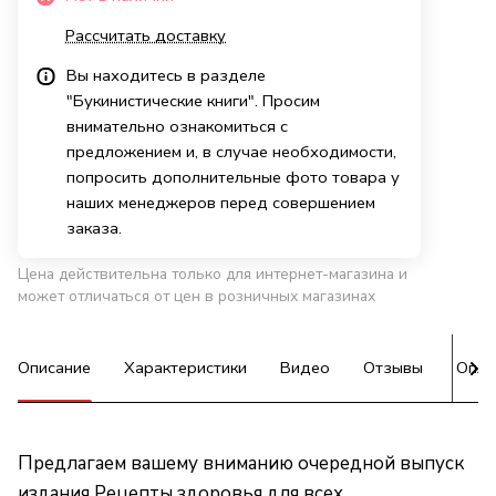
Рассчитать доставку
Вы находитесь в разделе
"Букинистические книги". Просим
внимательно ознакомиться с
предложением и, в случае необходимости,
попросить дополнительные фото товара у
наших менеджеров перед совершением
заказа.
Цена действительна только для интернет-магазина и
может отличаться от цен в розничных магазинах
Описание
Характеристики
Видео
Отзывы
Опла
Предлагаем вашему вниманию очередной выпуск
издания Рецепты здоровья для всех